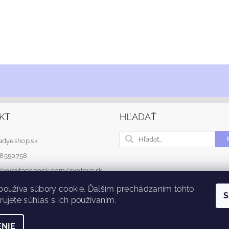
KT
HĽADAŤ
adyeshop.sk
48550758
://www.facebook.com/svetova.sk
používa súbory cookie. Ďalším prechádzaním tohto
S
ujete súhlas s ich používaním.
NIE