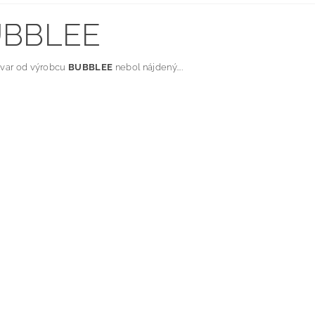
BBLEE
ovar od výrobcu
BUBBLEE
nebol nájdený....