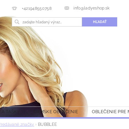
info@ladyeshop.sk
+421948550758
 A TAŠKY
DÁMSKE OBLEČENIE
OBLEČENIE PRE
Predávané značky
BUBBLEE