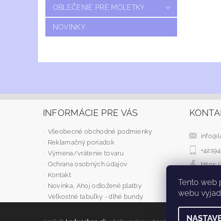
OBLEČENIE PRE MOLETKY
NOVINKY
INFORMÁCIE PRE VÁS
KONTA
Všeobecné obchodné podmienky
info
@
l
Reklamačný poriadok
+4219
Výmena/vrátenie tovaru
Ochrana osobných údajov
https
Kontakt
Tento web 
Novinka, Ahoj odložené platby
webu vyjadr
Veľkostné tabuľky - dlhé bundy
NASTAVE