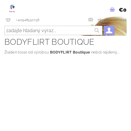
€0
info@ladyeshop.sk
+421948550758
BODYFLIRT BOUTIQUE
Žiaden tovar od výrobcu
BODYFLIRT Boutique
nebol nájdený....