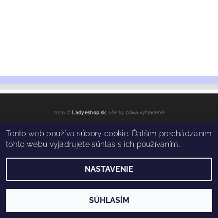
2026 ©
Ladyeshop.sk
, všetky práva vyhradené
Vytvoril Shoptet
Tento web používa súbory cookie. Ďalším prechádzaním
tohto webu vyjadrujete súhlas s ich používaním.
NASTAVENIE
SÚHLASÍM