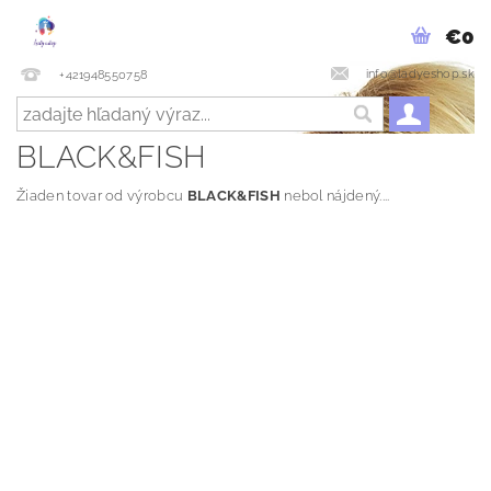
€0
info@ladyeshop.sk
+421948550758
BLACK&FISH
Žiaden tovar od výrobcu
BLACK&FISH
nebol nájdený....