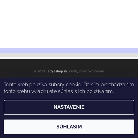
2026 ©
Ladyeshop.sk
, všetky práva vyhradené
Vytvoril Shoptet
Tento web používa súbory cookie. Ďalším prechádzaním
tohto webu vyjadrujete súhlas s ich používaním.
NASTAVENIE
SÚHLASÍM