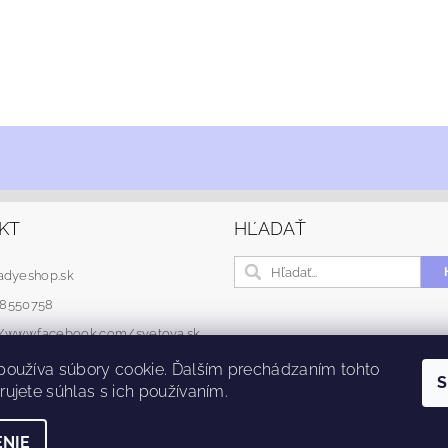
KT
HĽADAŤ
adyeshop.sk
48550758
://www.facebook.com/svetova.sk
používa súbory cookie. Ďalším prechádzaním tohto
S
ujete súhlas s ich používaním.
NIE