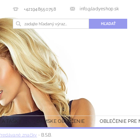
info@ladyeshop.sk
+421948550758
 A TAŠKY
DÁMSKE OBLEČENIE
OBLEČENIE PRE
Predávané značky
B.S.B.