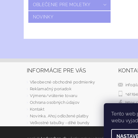
OBLEČENIE PRE MOLETKY
NOVINKY
INFORMÁCIE PRE VÁS
KONTA
Všeobecné obchodné podmienky
info
@
l
Reklamačný poriadok
+4219
Výmena/vrátenie tovaru
Ochrana osobných údajov
https
Kontakt
Tento web 
Novinka, Ahoj odložené platby
webu vyjadr
Veľkostné tabuľky - dlhé bundy
NASTAVE