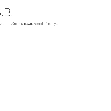
.B.
ovar od výrobcu
B.S.B.
nebol nájdený....