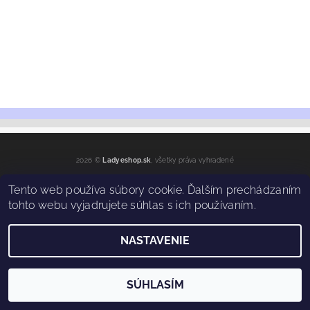
2026 ©
Ladyeshop.sk
, všetky práva vyhradené
Vytvoril Shoptet
Tento web používa súbory cookie. Ďalším prechádzaním
tohto webu vyjadrujete súhlas s ich používaním.
NASTAVENIE
SÚHLASÍM