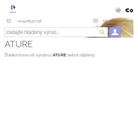
€0
info@ladyeshop.sk
+421948550758
ATURE
Žiaden tovar od výrobcu
ATURE
nebol nájdený....