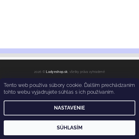
2026 ©
Ladyeshop.sk
, všetky práva vyhradené
Vytvoril Shoptet
Tento web používa súbory cookie. Ďalším prechádzaním
tohto webu vyjadrujete súhlas s ich používaním.
NASTAVENIE
SÚHLASÍM