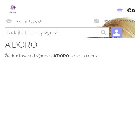
€0
info@ladyeshop.sk
+421948550758
A'DORO
Žiaden tovar od výrobcu
A'DORO
nebol nájdený....