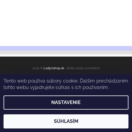
2026 ©
Ladyeshop.sk
, všetky práva vyhradené
Vytvoril Shoptet
Tento web používa súbory cookie. Ďalším prechádzaním
tohto webu vyjadrujete súhlas s ich používaním.
NASTAVENIE
SÚHLASÍM