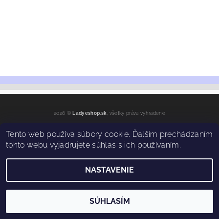
2026 ©
Ladyeshop.sk
, všetky práva vyhradené
Vytvoril Shoptet
Tento web používa súbory cookie. Ďalším prechádzaním
tohto webu vyjadrujete súhlas s ich používaním.
NASTAVENIE
SÚHLASÍM