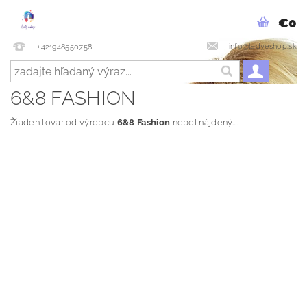
€0
info@ladyeshop.sk
+421948550758
6&8 FASHION
Žiaden tovar od výrobcu
6&8 Fashion
nebol nájdený....